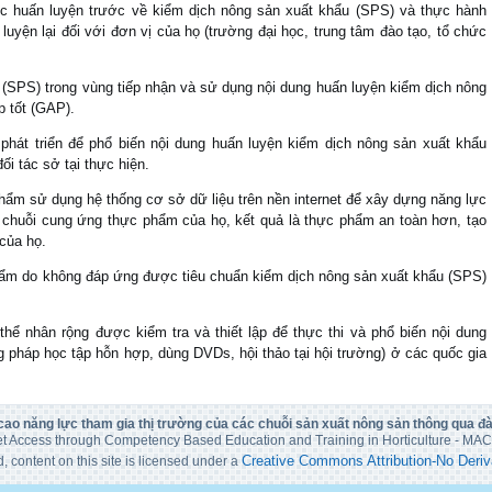
ược huấn luyện trước về kiểm dịch nông sản xuất khẩu (SPS) và thực hành
luyện lại đối với đơn vị của họ (trường đại học, trung tâm đào tạo, tổ chức
(SPS) trong vùng tiếp nhận và sử dụng nội dung huấn luyện kiểm dịch nông
p tốt (GAP).
 phát triển để phổ biến nội dung huấn luyện kiểm dịch nông sản xuất khẩu
i tác sở tại thực hiện.
phẩm sử dụng hệ thống cơ sở dữ liệu trên nền internet để xây dựng năng lực
 chuỗi cung ứng thực phẩm của họ, kết quả là thực phẩm an toàn hơn, tạo
của họ.
hẩm do không đáp ứng được tiêu chuẩn kiểm dịch nông sản xuất khẩu (SPS)
hể nhân rộng được kiểm tra và thiết lập để thực thi và phổ biến nội dung
 pháp học tập hỗn hợp, dùng DVDs, hội thảo tại hội trường) ở các quốc gia
ao năng lực tham gia thị trường của các chuỗi sản xuất nông sản thông qua đà
t Access through Competency Based Education and Training in Horticulture - M
Creative Commons Attribution-No Deriv
 content on this site is licensed under a