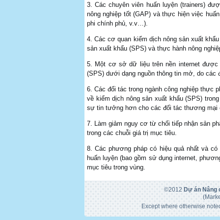
3. Các chuyên viên huấn luyện (trainers) đ
nông nghiệp tốt (GAP) và thực hiện việc huấn 
phi chính phủ, v.v…).
4. Các cơ quan kiểm dịch nông sản xuất khẩu 
sản xuất khẩu (SPS) và thực hành nông nghiệ
5. Một cơ sở dữ liệu trên nền internet được
(SPS) dưới dạng nguồn thông tin mở, do các đố
6. Các đối tác trong ngành công nghiệp thực 
về kiểm dịch nông sản xuất khẩu (SPS) trong
sự tin tưởng hơn cho các đối tác thương mại 
7. Làm giảm nguy cơ từ chối tiếp nhận sản p
trong các chuỗi giá trị mục tiêu.
8. Các phương pháp có hiệu quả nhất và có t
huấn luyện (bao gồm sử dụng internet, phương
mục tiêu trong vùng.
©2012
Dự án Nâng c
(Marke
Except where otherwise noted,