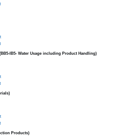
t
t
t
B5-IB5- Water Usage including Product Handling)
t
t
rials)
t
t
ection Products)