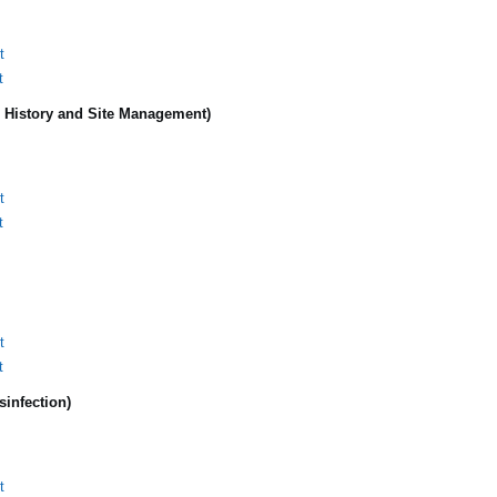
t
t
e History and Site Management)
t
t
t
t
sinfection)
t