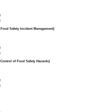
t
t
 Food Safety Incident Management)
t
t
Control of Food Safety Hazards)
t
t