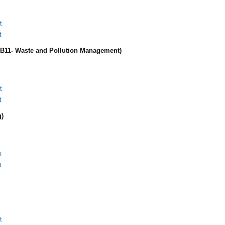
t
t
(IB11- Waste and Pollution Management)
t
t
g)
t
t
t