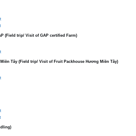
t
t
ield trip/ Visit of GAP certified Farm)
t
iền Tây (Field trip/ Visit of Fruit Packhouse Hương Miền Tây)
t
t
t
dling)